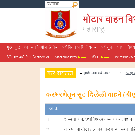
मोटार वाहन वि
महाराष्ट्र
मुख्य पृष्ठ
आमच्याविषयी माहिती
अधिनियम आणि नियम
अधिसूचना-शासन निर्णय-
SOP for AIS 140 Certified VLTD Manufacturers
HSRP
List of banks/
कर सवलत
तुम्ही आता येथे आहात :
मुख्य पृष्
करभरणेतून सुट दिलेली वाहने ( बी
अ.क्र
1
राज्य शासन, स्थानिक स्वराज्य संस्था, महान
2
ना नफा ना तोटा तत्वावर चालणाऱ्या रूग्णवा