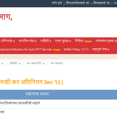
दिशादर्शकाकडे जा
विषयाकडे जा
भाग,
परिपत्रके
नागरिक सेवा
माहिती
रस्ता सुरक्षा
निविदा
लोकसेवा हक्क 
financial institutions for Auto HPT Service
MHEV Policy 2025
वाहतूक सेवा
ठ
माहिती
कर आकारणी
कर सवलत
एमव्ही कर अधिनियम Sec 13 )
वाहनाचा प्रकार
गरपालिकांच्या मालकीची वाहने .
हिका