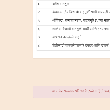
3
अवैध वाहतूक
4
केवळ शालेय विद्यार्थी वाहतूकीसाठी वापरली 
5
ऑर्केस्ट्रा, तमाशा मंडळ, नाट्यगृहे इ. च्या मा
6
शालेय विद्यार्थी वाहतूकीसाठी आणि इतर क
7
वापरात नसलेली वाहने .
8
शेतीसाठी वापरले जाणारे ट्रॅक्टर आणि ट्रेलर्स
या संकेतस्थळावर प्रसिध्द केलेली माहिती फ