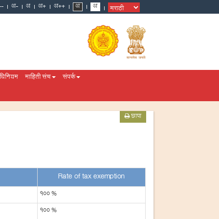
अधिनियम
माहिती संच
संपर्क
छापा
Rate of tax exemption
100 %
100 %