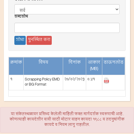
दस्तावेजाचे प्रकार
शब्दशोध
क्रमांक
विषय
दिनांक
आकार
डाऊनलोड
(MB)
1
Scrapping Policy EMD
20/02/2023
0.41
or BG Format
या संकेतस्थळावर प्रसिध्द केलेली माहिती फक्त मार्गदर्शक स्वरूपाची आहे.
कोणत्याही कायदेशीर बाबी साठी मोटार वाहन कायदा 1988 व तदनुषांगीक
कायदे व नियम लागू राहतील.