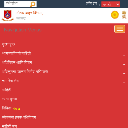
मोटार वाहन विभाग,
महाराष्ट्र
Navigation Menus
Togg
navig
मुख्य पृष्ठ
आमच्याविषयी माहिती
अधिनियम आणि नियम
अधिसूचना-शासन निर्णय-परिपत्रके
नागरिक सेवा
माहिती
रस्ता सुरक्षा
निविदा
लोकसेवा हक्क अधिनियम
माहिती संच