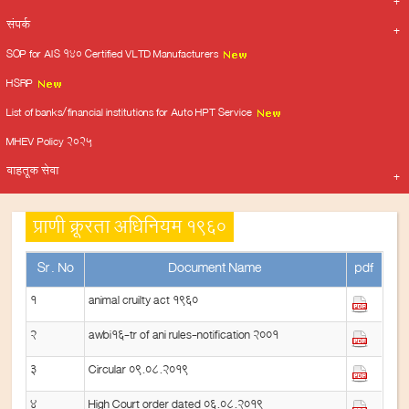
संपर्क
SOP for AIS 140 Certified VLTD Manufacturers
HSRP
List of banks/financial institutions for Auto HPT Service
MHEV Policy 2025
वाहतूक सेवा
प्राणी क्रूरता अधिनियम 1960
Sr. No
Document Name
pdf
1
animal cruilty act 1960
2
awbi16-tr of ani rules-notification 2001
3
Circular 09.08.2019
4
High Court order dated 06.08.2019