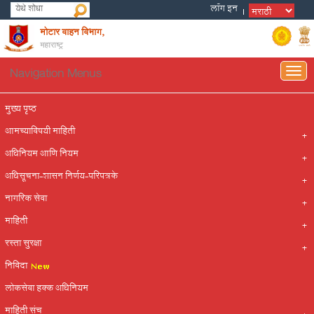
मोटार वाहन विभाग,
महाराष्ट्र
Navigation Menus
Togg
navig
मुख्य पृष्ठ
आमच्याविषयी माहिती
अधिनियम आणि नियम
अधिसूचना-शासन निर्णय-परिपत्रके
नागरिक सेवा
माहिती
रस्ता सुरक्षा
निविदा
लोकसेवा हक्क अधिनियम
माहिती संच