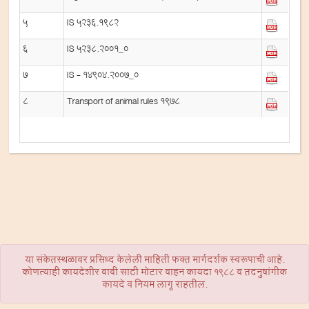
5
IS 5236.1982
6
IS 5238.2001_0
7
IS - 14904.2007_0
8
Transport of animal rules 1978
या संकेतस्थळावर प्रसिध्द केलेली माहिती फक्त मार्गदर्शक स्वरूपाची आहे.
कोणत्याही कायदेशीर बाबी साठी मोटार वाहन कायदा 1988 व तदनुषांगीक
कायदे व नियम लागू राहतील.