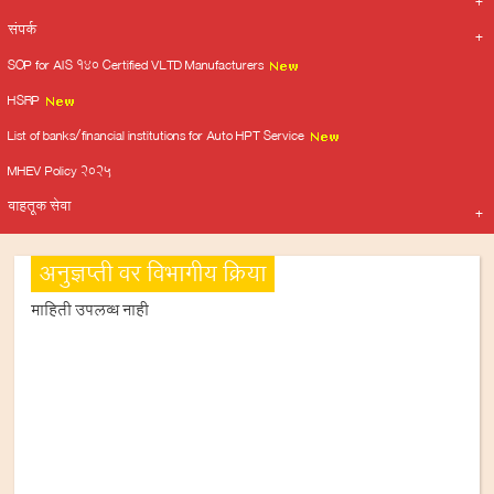
संपर्क
SOP for AIS 140 Certified VLTD Manufacturers
HSRP
List of banks/financial institutions for Auto HPT Service
MHEV Policy 2025
वाहतूक सेवा
अनुज्ञप्ती वर विभागीय क्रिया
माहिती उपलब्ध नाही