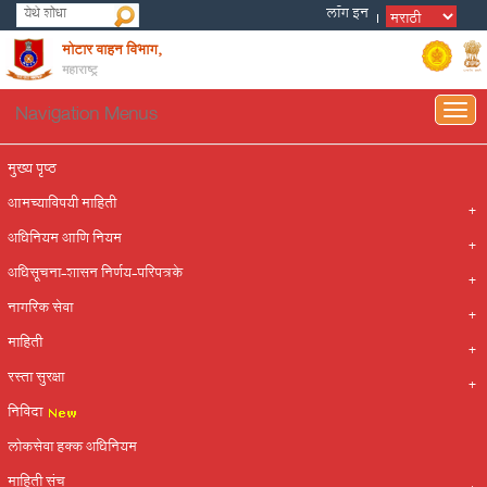
मोटार वाहन विभाग,
महाराष्ट्र
Navigation Menus
Togg
navig
मुख्य पृष्ठ
आमच्याविषयी माहिती
अधिनियम आणि नियम
अधिसूचना-शासन निर्णय-परिपत्रके
नागरिक सेवा
माहिती
रस्ता सुरक्षा
निविदा
लोकसेवा हक्क अधिनियम
माहिती संच