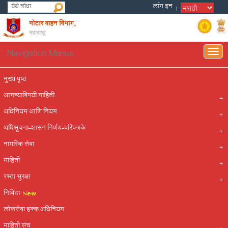
मोटार वाहन विभाग,
महाराष्ट्र
Navigation Menus
Togg
navig
मुख्य पृष्ठ
आमच्याविषयी माहिती
अधिनियम आणि नियम
अधिसूचना-शासन निर्णय-परिपत्रके
नागरिक सेवा
माहिती
रस्ता सुरक्षा
निविदा
लोकसेवा हक्क अधिनियम
माहिती संच