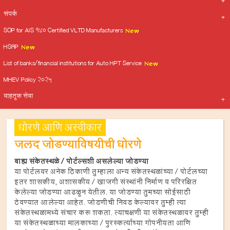
संपर्क
SOP for AIS 140 Certified VLTD Manufacturers
HSRP
List of banks/financial institutions for Auto HPT Service
MHEV Policy 2025
वाहतूक सेवा
धोरणे आणि अस्वीकार
जलद जोडण्याविषयीची धोरणे
बाह्य संकेतस्थळे / पोर्टल्सशी असलेल्या जोडण्या
या पोर्टलवर अनेक ठिकाणी तुम्हाला अन्य संकेतस्थळांच्या / पोर्टलच्या
इतर शासकीय, अशासकीय / खाजगी संस्थांनी निर्माण व परिरक्षित
केलेल्या जोडण्या आढळून येतील. या जोडण्या तुमच्या सोईसाठी
ठेवण्यात आलेल्या आहेत. जोडणीची निवड केल्यावर तुम्ही त्या
संकेतस्थळामध्ये संचार करू शकता. त्याचक्षणी या संकेतस्थळावर तुम्ही
या संकेतस्थळाच्या मालकाच्या / पुरस्कर्त्याच्या गोपनीयता आणि