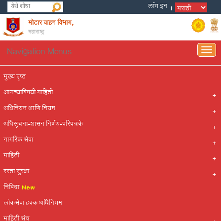
मोटार वाहन विभाग,
महाराष्ट्र
Navigation Menus
Togg
navig
मुख्य पृष्ठ
आमच्याविषयी माहिती
अधिनियम आणि नियम
अधिसूचना-शासन निर्णय-परिपत्रके
नागरिक सेवा
माहिती
रस्ता सुरक्षा
निविदा
लोकसेवा हक्क अधिनियम
माहिती संच