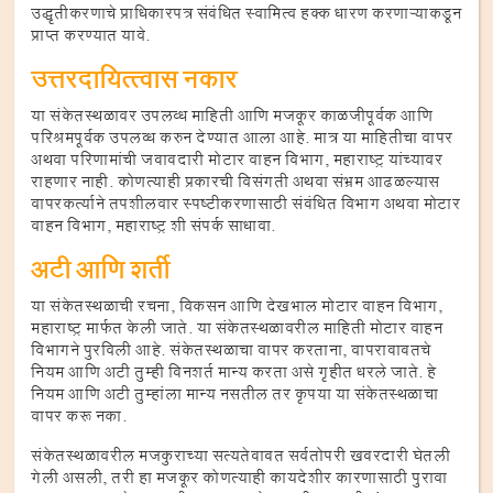
उद्धृतीकरणाचे प्राधिकारपत्र संबंधित स्वामित्व हक्क धारण करणाऱ्याकडून
प्राप्त करण्यात यावे.
उत्तरदायित्त्वास नकार
या संकेतस्थळावर उपलब्ध माहिती आणि मजकूर काळजीपूर्वक आणि
परिश्रमपूर्वक उपलब्ध करुन देण्यात आला आहे. मात्र या माहितीचा वापर
अथवा परिणामांची जबाबदारी मोटार वाहन विभाग, महाराष्ट्र यांच्यावर
राहणार नाही. कोणत्याही प्रकारची विसंगती अथवा संभ्रम आढळल्यास
वापरकर्त्याने तपशीलवार स्पष्टीकरणासाठी संबंधित विभाग अथवा मोटार
वाहन विभाग, महाराष्ट्र शी संपर्क साधावा.
अटी आणि शर्ती
या संकेतस्थळाची रचना, विकसन आणि देखभाल मोटार वाहन विभाग,
महाराष्ट्र मार्फत केली जाते. या संकेतस्थळावरील माहिती मोटार वाहन
विभागने पुरविली आहे. संकेतस्थळाचा वापर करताना, वापराबाबतचे
नियम आणि अटी तुम्ही बिनशर्त मान्य करता असे गृहीत धरले जाते. हे
नियम आणि अटी तुम्हांला मान्य नसतील तर कृपया या संकेतस्थळाचा
वापर करू नका.
संकेतस्थळावरील मजकुराच्या सत्यतेबाबत सर्वतोपरी खबरदारी घेतली
गेली असली, तरी हा मजकूर कोणत्याही कायदेशीर कारणासाठी पुरावा