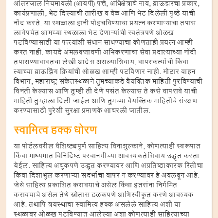
आंतरजाल नियमावली (आयपी) पत्ते, अधिक्षेत्राचे नाव, ब्राऊझरचा प्रकार,
कार्यप्रणाली, भेट दिल्याची तारीख व वेळ आणि भेट दिलेली पृष्ठे यांची
नोंद करते. या स्थळाला हानी पोहचविण्याचा प्रयत्न करणाऱ्याचा तपास
लागेपर्यंत आमच्या स्थळाला भेट देणाऱ्यांची स्वतंत्रपणे ओळख
पटविण्यासाठी या पत्त्यांशी संधान साधण्याचा कोणताही प्रयत्न आम्ही
करत नाही. कायदे अंमलबजावणी अभिकरणाचा सेवा प्रदात्याच्या नोंदी
तपासण्याबाबतचा लेखी आदेश असल्याशिवाय, वापरकर्त्याची किंवा
त्याच्या ब्राऊझिंग क्रियांची ओळख आम्ही पटविणार नाही. मोटार वाहन
विभाग, महाराष्ट्र संकेतस्थळाने तुमच्याकडे वैयक्तिक माहिती पुरविण्याची
विनंती केल्यास आणि तुम्ही ती देणे पसंत केल्यास ते कसे वापरावे याची
माहिती तुम्हाला दिली जाईल आणि तुमच्या वैयक्तिक माहितीचे संरक्षण
करण्यासाठी पुरेशी सुरक्षा प्रमाणके आचरली जातील.
स्वामित्व हक्क धोरण
या पोर्टलवरील वैशिष्ट्यपूर्ण साहित्य विनाशुल्काने, कोणत्याही स्वरूपात
किंवा माध्यमात विनिर्दिष्ट परवानगीच्या आवश्यकतेशिवाय उद्धृत करता
येईल. साहित्य अचूकपणे उद्धृत करण्यावर आणि अप्रतिष्ठाकारक रितीचा
किंवा दिशाभूल करणाऱ्या संदर्भाचा वापर न करण्यावर हे अवलंबून आहे.
जेथे साहित्य प्रकाशित करावयाचे असेल किंवा इतरांना निर्गमित
करावयाचे असेल तेथे स्त्रोतास ठळकपणे आभिस्वीकृत करणे आवश्यक
आहे. तथापि त्रयस्थाचा स्वामित्व हक्क असलेले साहित्य अशी या
स्थळावर ओळख पटविण्यात आलेल्या अशा कोणत्याही साहित्याच्या