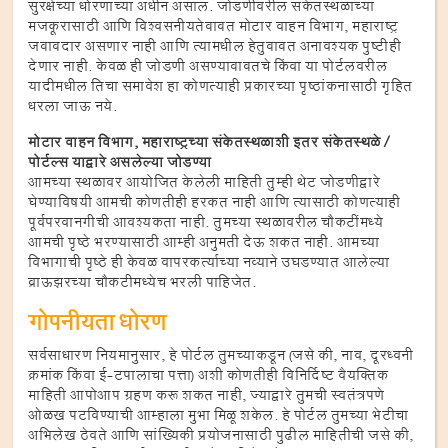
सुरक्षेच्या धोरणांच्या अधीन असाल. जोडणीवरील संकेतस्थळाच्या
मजकूरासाठी आणि विश्वसनीयतेबाबत मोटार वाहन विभाग, महाराष्ट्र
जबाबदार असणार नाही आणि त्यामधील हेतुबाबत अनावश्यक पुष्टीही
देणार नाही. केवळ ही जोडणी असण्याबाबतचे किंवा या पोर्टलवरील
यादीमधील तिचा समावेश हा कोणत्याही प्रकारच्या पृष्ठांकनासाठी गृहित
धरला जाऊ नये.
मोटार वाहन विभाग, महाराष्ट्रच्या संकेतस्थळाशी इतर संकेतस्थळे /
पोर्टल्स याद्वारे असलेल्या जोडण्या
आमच्या स्थळावर आयोजित केलेली माहिती तुम्ही थेट जोडणीद्वारे
घेण्याविषयी आमची कोणतीही हरकत नाही आणि त्यासाठी कोणत्याही
पूर्वपरवानगीची आवश्यकता नाही. तुमच्या स्थळावरील चौकटींमध्ये
आमची पृष्ठे भरण्यासाठी आम्ही अनुमती देऊ शकत नाही. आमच्या
विभागाची पृष्ठे ही केवळ वापरकर्त्याच्या नव्याने उघडण्यात आलेल्या
ब्राऊझरच्या चौकटीमध्येच भरली पाहिजेत.
गोपनीयता धोरण
सर्वसाधारण नियमानुसार, हे पोर्टल तुमच्याकडून (जसे की, नाव, दूरध्वनी
क्रमांक किंवा ई-टपालाचा पत्ता) अशी कोणतीही विनिर्दिष्ट वैयक्तिक
माहिती आपोआप ग्रहण करू शकत नाही, ज्याद्वारे तुमची स्वतंत्रपणे
ओळख पटविण्याची आम्हाला मुभा मिळू शकेल. हे पोर्टल तुमच्या भेटीचा
अभिलेख ठेवते आणि सांख्यिकी प्रयोजनासाठी पुढील माहितीची जसे की,