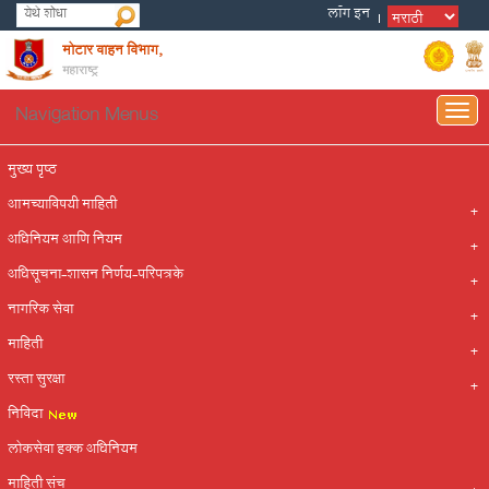
मोटार वाहन विभाग,
महाराष्ट्र
Navigation Menus
Togg
navig
मुख्य पृष्ठ
आमच्याविषयी माहिती
अधिनियम आणि नियम
अधिसूचना-शासन निर्णय-परिपत्रके
नागरिक सेवा
माहिती
रस्ता सुरक्षा
निविदा
लोकसेवा हक्क अधिनियम
माहिती संच