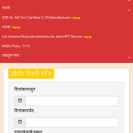
संपर्क
SOP for AIS 140 Certified VLTD Manufacturers
HSRP
List of banks/financial institutions for Auto HPT Service
MHEV Policy 2025
वाहतूक सेवा
ओटो/ टॅक्सी स्टँड
दिनांकापासून
दिनांकापर्यंत