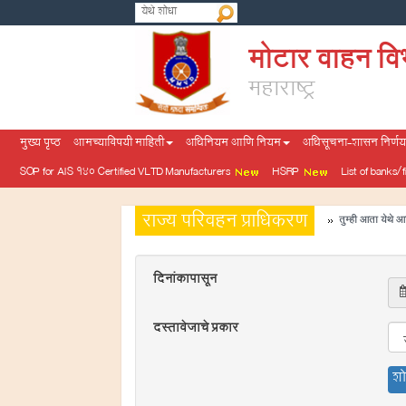
मोटार वाहन वि
महाराष्ट्र
मुख्य पृष्ठ
आमच्याविषयी माहिती
अधिनियम आणि नियम
अधिसूचना-शासन निर्णय-
SOP for AIS 140 Certified VLTD Manufacturers
HSRP
List of banks/
राज्य परिवहन प्राधिकरण
तुम्ही आता येथे आ
दिनांकापासून
दस्तावेजाचे प्रकार