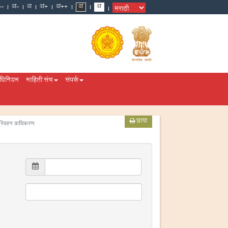
अधिनियम
माहिती संच
संपर्क
छापा
परिवहन प्राधिकरण