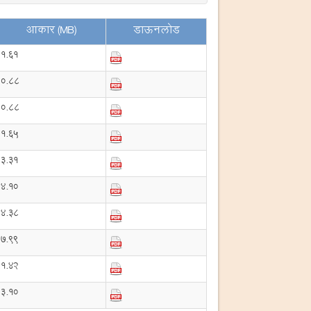
आकार (MB)
डाऊनलोड
1.61
0.88
0.88
1.65
3.31
4.10
4.38
7.99
1.42
3.10