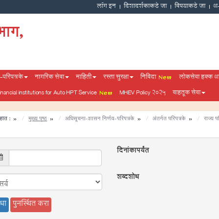
दिशादर्शकाकडे जा
विषयाकडे जा
भाग,
परिपत्रके
नागरिक सेवा
माहिती
रस्ता सुरक्षा
निविदा
लोकसेवा हक्क 
financial institutions for Auto HPT Service
MHEV Policy 2025
वाहतूक सेवा
हात :
मुख्य पृष्ठ
अधिसूचना-शासन निर्णय-परिपत्रके
अंतर्गत परिपत्रके
राज्य 
दिनांकापर्यंत
शब्दशोध