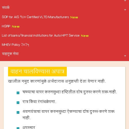
संपर्क
SOP for AIS 140 Certified VLTD Manufacturers
HSRP
List of banks/financial institutions for Auto HPT Service
MHEV Policy 2025
वाहतूक सेवा
वाहन चालविण्यास अपात्र
खालील नमुद कारणांमुळे अर्जदारास अनुज्ञप्ती देता येणार नाही.
चष्म्याचा वापर करुनसुध्दा दृष्टितील दोष दुरुस्त्‍ करणे शक्य्‍ नाही.
रात्र किंवा रंगांधळेपणा.
श्रवणयंत्राचा वापर करुनसुध्दा ऐकण्याचा दोष दुरुस्त्‍ करणे शक्य्‍
नाही.
अपस्मार