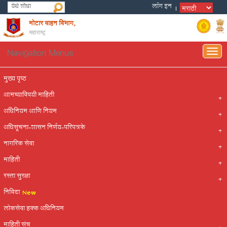
मोटार वाहन विभाग,
महाराष्ट्र
Navigation Menus
Togg
navig
मुख्य पृष्ठ
आमच्याविषयी माहिती
अधिनियम आणि नियम
अधिसूचना-शासन निर्णय-परिपत्रके
नागरिक सेवा
माहिती
रस्ता सुरक्षा
निविदा
लोकसेवा हक्क अधिनियम
माहिती संच