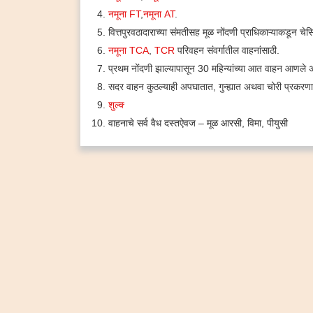
नमूना FT
,
नमूना AT
.
वित्तपुरवठादाराच्या संमतीसह मूळ नोंदणी प्राधिकाऱ्याकडून चे
नमूना TCA
,
TCR
परिवहन संवर्गातील वाहनांसाठी.
प्रथम नोंदणी झाल्यापासून 30 महिन्यांच्या आत वाहन आणले अ
सदर वाहन कुठल्याही अपघातात, गुन्ह्यात अथवा चोरी प्रकरण
शुल्क्‍
वाहनाचे सर्व वैध दस्तऐवज – मूळ आरसी, विमा, पीयुसी